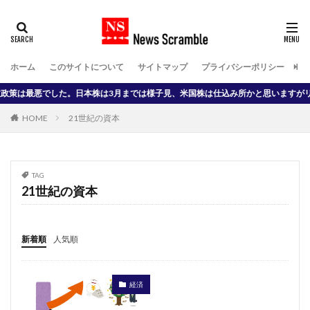
タグ
2022年の日本株価動向
小田原市まとめ情報局
ホーム
このサイトについて
サイトマップ
プライバシーポリシー
Do
受信料問題
国際金融資本
大統領選挙
悪でした。日本株は3月までは様子見、米国株は仕込み所かと思いますがリスク大で
安倍首相
安部首相 記者会見
小田原市
就活
HOME
21世紀の資本
初心者 WordPress
慢性腎不全
投資 始め方
投資 配当
放送と通信
政官財 癒着
日本航空123便 墜落事故
日立 野武士
原付二種
TAG
21世紀の資本
円安株高
柴犬
上念司
マウスコンピュータ
マスク
リズム時計
リン酸
ロイヤルカナン
三橋貴明
世界銀行
内反小趾 治し方
新着順
人気順
中島みゆき 夜会工場
中島みゆき 慕情
中島みゆき論
中高年の就活
個人事業主
個人投資家
経済
共産主義
時事落語
柴犬 癒し
プロパガンダ