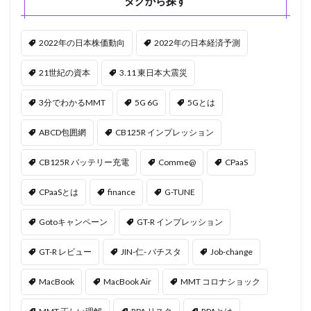
タグから探す
2022年の日本株価動向
2022年の日本経済予測
21世紀の資本
3.11 東日本大震災
3分でわかるMMT
5G 6G
5Gとは
ABCD包囲網
CB125R インプレッション
CB125R バッテリー充電
Comme@
CPaaS
CPaaSとは
finance
G-TUNE
Gotoキャンペーン
GT-R インプレッション
GT-R レビュー
JIN-仁- バチスタ
Job-change
MacBook
MacBook Air
MMT コロナショック