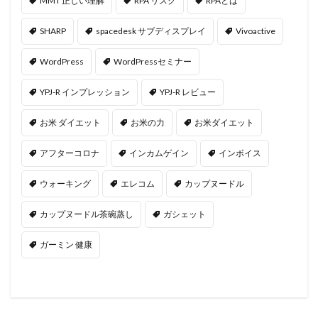
MMT 正しい理解
RPA リスク
RPAとは
SHARP
spacedesk サブディスプレイ
Vivoactive
WordPress
WordPressセミナー
YPJ-R インプレッション
YPJ-R レビュー
お米 ダイエット
お米の力
お米ダイエット
アフターコロナ
インカムゲイン
インボイス
ウォーキング
エレコム
カップヌードル
カップヌードル茶碗蒸し
ガシェット
ガーミン 健康