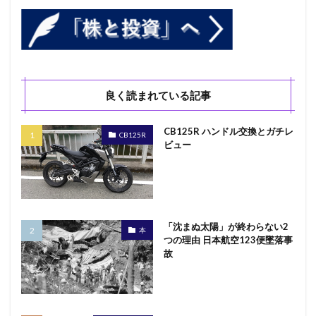
MMT コロナショック
MMT 正しい理解
RPA リスク
RPAとは
SHARP
Vivoactive
Job-change
WordPress
WordPressセミナー
YPJ-R インプレッション
YPJ-R レビュー
お米 ダイエット
お米の力
お米ダイエット
良く読まれている記事
MacBook
JIN-仁- バチスタ
インカムゲイン
CB125R ハンドル交換とガチレ
CB125R インプレッション
21世紀の資本
CB125R
ビュー
3.11 東日本大震災
3分でわかるMMT
5G 6G
5Gとは
ABCD包囲網
CB125R バッテリー充電
GT-R レビュー
Comme@
CPaaS
CPaaSとは
finance
G-TUNE
Gotoキャンペーン
「沈まぬ太陽」が終わらない2
本
GT-R インプレッション
アフターコロナ
インボイス
つの理由 日本航空123便墜落事
故
パンデミック債
テレワーク
サンワダイレクト ネックスピーカ
シューズ かかとの修理
シーフードヌードル