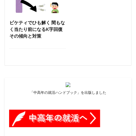
財務省と日銀の政策
自治会
花粉症
茶碗蒸し
菅内閣
菅総理
落語 うそつき弥次郎
転職
経済政策
道路がきれい
還暦 WordPress
ピケティでひも解く 間もな
く当たり前になるK字回復
長征7号 H2 ロケット
非対面型営業支援ツール
その傾向と対策
麻生財務大臣 財務省
ＦＸ
ＧＰＩＦ
膝の痛み 治し方
経済対策 コロナウイルス
株価
温室ガスゼロ
株価暴落 コロナウイルス
業務用扇風機
武漢 コロナウイルス
水っぱな
沈まぬ太陽
河添恵子氏 アンソニー・トゥー
消費税減税 国民給付金
炭水化物 ダイエット
「中高年の就活ハンドブック」を出版しました
経団連 日立製作所
犬
現場医師 コロナウイルス
砂の器 差別
空飛ぶ広報室 名言
立花孝志
紺碧の艦隊
経団連 中西
ベルフェイス
ピケティ V字回復 V字経済 格差
2022年の日本経済予測
spacedesk サブディスプレイ
MacBook Air