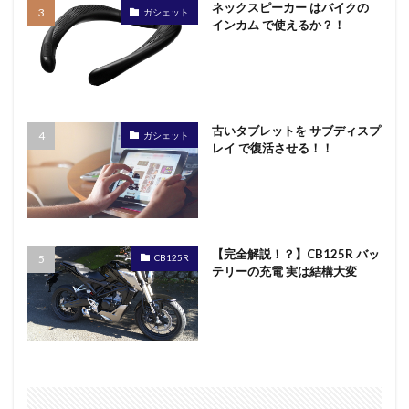
ネックスピーカー はバイクの
ゼロ・エミッション
タブレット iライターズ
ガシェット
インカム で使えるか？！
タブレット サブディスプレイ
トランプ大統領
サンコー
ドラマ JIN-仁-
ドラマ しんがり
ドラマ 空飛ぶ広報室
ドラマ 重版出来
ネッククーラー
ネックスピーカー レビュー
古いタブレットを サブディスプ
ガシェット
ハンディファン
サンコーネッククーラー
レイ で復活させる！！
サブディスプレイ アプリ
ウォーキング
コミンテルン
エレコム
カップヌードル
カップヌードル茶碗蒸し
ガシェット
ガーミン 健康
【完全解説！？】CB125R バッ
ゲーミングPCで仕事
ゲーミングパソコン
CB125R
テリーの充電 実は結構大変
コロナウイル 疑問
コンタック600
コロナウイルス
コロナウイルス BCG
コロナウイルス まとめサイト
コロナウイルス 河添恵子
コロナウイルス インフルエンザ
コロナウイルスの対処
コロナウイルスマップ まとめ
ＮＨＫ