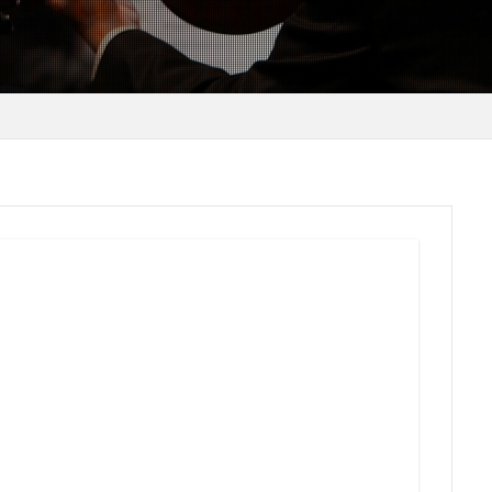
inance
G-TUNE
Gotoキャンペーン
GT-R インプレッション
パンデミック債
テレワーク
サンワダイレクト ネックスピーカ
シュ
ル
ゼロ・エミッション
タブレット iライターズ
タブレット サブデ
サンコー
ドラマ JIN-仁-
ドラマ しんがり
ドラマ 空飛ぶ広報室
ネックスピーカー レビュー
ハンディファン
サンコーネッククーラ
アプリ
ウォーキング
コミンテルン
エレコム
カップヌード
碗蒸し
ガシェット
ガーミン 健康
ゲーミングPCで仕事
ゲー
コンタック600
コロナウイルス
コロナウイルス BCG
まとめサイト
コロナウイルス 河添恵子
コロナウイルス インフルエンザ
対処
コロナウイルスマップ まとめ
ＮＨＫ
検索