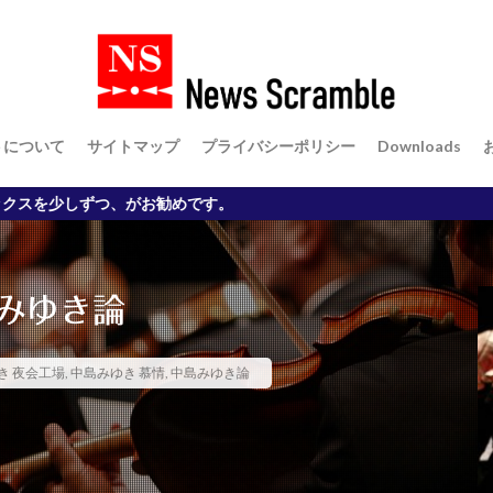
スコンピュータ
マスク
リズム時計
リン酸
ロイヤルカナン
反小趾 治し方
中島みゆき 夜会工場
中島みゆき 慕情
中島みゆき論
個人投資家
共産主義
時事落語
柴犬 癒し
プロパガンダ
症
茶碗蒸し
菅内閣
菅総理
落語 うそつき弥次郎
転職
トについて
サイトマップ
プライバシーポリシー
Downloads
還暦 WordPress
長征7号 H2 ロケット
非対面型営業支援ツール
Ｆ
膝の痛み 治し方
経済対策 コロナウイルス
株価
温室ガス
です。
イルス
業務用扇風機
武漢 コロナウイルス
水っぱな
沈まぬ
ソニー・トゥー
消費税減税 国民給付金
炭水化物 ダイエット
経団連
ウイルス
砂の器 差別
空飛ぶ広報室 名言
立花孝志
紺碧の
みゆき論
ピケティ V字回復 V字経済 格差
2022年の日本経済予測
spacedesk
MMT コロナショック
MMT 正しい理解
RPA リスク
RPAとは
き 夜会工場
,
中島みゆき 慕情
,
中島みゆき論
ob-change
WordPress
WordPressセミナー
YPJ-R インプレッショ
お米 ダイエット
お米の力
お米ダイエット
MacBook
JIN
CB125R インプレッション
21世紀の資本
3.11 東日本大震災
3
は
ABCD包囲網
CB125R バッテリー充電
GT-R レビュー
Co