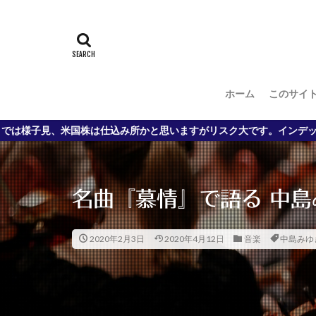
上念司
マウ
世界銀行
内
個人事業主
自治会
花粉
ホーム
このサイ
道路がきれい
ＦＸ
ＧＰＩ
込み所かと思いますがリスク大です。インデックスを少しずつ、がお勧め
株価暴落 コロナウ
河添恵子氏 アン
現場医師 コロナ
名曲『慕情』で語る 中島
ベルフェイス
MacBook Air
2020年2月3日
2020年4月12日
音楽
中島みゆ
Vivoactive
J
YPJ-R レビュー
インカムゲイン
5G 6G
5Gと