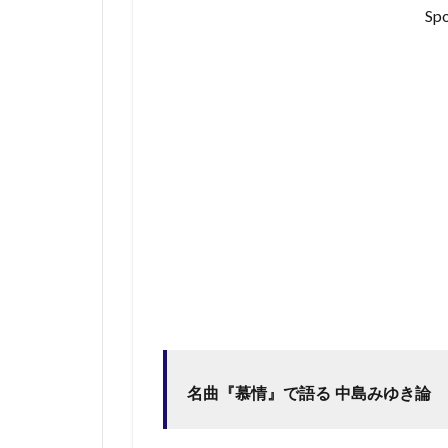
Spo
『慕
情』
で語
る
中島
みゆ
き論
2
ポプ
コン
で
「時
代」
が優
勝を
決め
た時
の記
名曲『慕情』で語る 中島みゆき論
憶
3