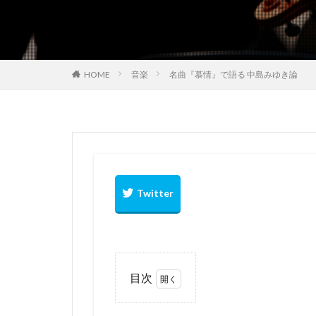
CPaaSとは
f
インボイス
シーフードヌード
HOME
音楽
名曲『慕情』で語る 中島みゆき論
トランプ大統領
ネッククーラー
サブディスプレイ 
カップヌードル茶
コロナウイル 疑問
コロナウイルス 
コロナウイルスの
目次
1
名曲