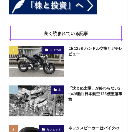
MMT コロナショック
MMT 正しい理解
RPA リスク
RPAとは
SHARP
Vivoactive
Job-change
WordPress
WordPressセミナー
YPJ-R インプレッション
YPJ-R レビュー
良く読まれている記事
お米 ダイエット
お米の力
お米ダイエット
MacBook
JIN-仁- バチスタ
インカムゲイン
CB125R ハンドル交換とガチレ
CB125R
ビュー
CB125R インプレッション
21世紀の資本
3.11 東日本大震災
3分でわかるMMT
5G 6G
5Gとは
ABCD包囲網
CB125R バッテリー充電
GT-R レビュー
Comme@
CPaaS
CPaaSとは
「沈まぬ太陽」が終わらない2
本
finance
G-TUNE
Gotoキャンペーン
つの理由 日本航空123便墜落事
故
GT-R インプレッション
アフターコロナ
インボイス
パンデミック債
テレワーク
サンワダイレクト ネックスピーカ
シューズ かかとの修理
シーフードヌードル
ネックスピーカー はバイクの
ガシェット