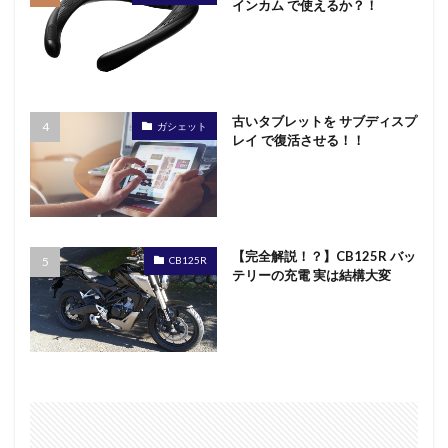
インカム で使えるか？！
ゼロ・エミッション
タブレット iライターズ
タブレット サブディスプレイ
トランプ大統領
サンコー
ドラマ JIN-仁-
ドラマ しんがり
ドラマ 空飛ぶ広報室
ドラマ 重版出来
古いタブレットを サブディスプ
ガシェット
ネッククーラー
ネックスピーカー レビュー
レイ で復活させる！！
ハンディファン
サンコーネッククーラー
サブディスプレイ アプリ
ウォーキング
コミンテルン
エレコム
カップヌードル
カップヌードル茶碗蒸し
ガシェット
ガーミン 健康
【完全解説！？】CB125R バッ
CB125R
テリーの充電 実は結構大変
ゲーミングPCで仕事
ゲーミングパソコン
コロナウイル 疑問
コンタック600
コロナウイルス
コロナウイルス BCG
コロナウイルス まとめサイト
コロナウイルス 河添恵子
コロナウイルス インフルエンザ
コロナウイルスの対処
コロナウイルスマップ まとめ
ＮＨＫ