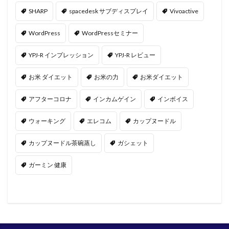
SHARP
spacedesk サブディスプレイ
Vivoactive
WordPress
WordPressセミナー
YPJ-R インプレッション
YPJ-R レビュー
お米 ダイエット
お米の力
お米ダイエット
アフターコロナ
インカムゲイン
インボイス
ウォーキング
エレコム
カップヌードル
カップヌードル茶碗蒸し
ガシェット
ガーミン 健康