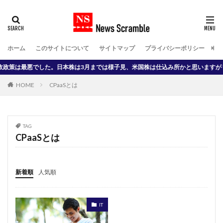
タグ
2022年の日本株価動向
小田原市まとめ情報局
ホーム
このサイトについて
サイトマップ
プライバシーポリシー
Do
受信料問題
国際金融資本
大統領選挙
悪でした。日本株は3月までは様子見、米国株は仕込み所かと思いますがリスク大で
安倍首相
安部首相 記者会見
小田原市
就活
HOME
CPaaSとは
初心者 WordPress
慢性腎不全
投資 始め方
投資 配当
放送と通信
政官財 癒着
日本航空123便 墜落事故
日立 野武士
原付二種
TAG
CPaaSとは
円安株高
柴犬
上念司
マウスコンピュータ
マスク
リズム時計
リン酸
ロイヤルカナン
三橋貴明
世界銀行
内反小趾 治し方
新着順
人気順
中島みゆき 夜会工場
中島みゆき 慕情
中島みゆき論
中高年の就活
個人事業主
個人投資家
IT
共産主義
時事落語
柴犬 癒し
プロパガンダ