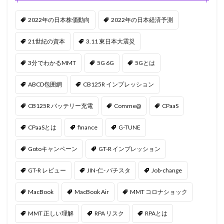
2022年の日本株価動向
2022年の日本経済予測
21世紀の資本
3.11 東日本大震災
3分でわかるMMT
5G 6G
5Gとは
ABCD包囲網
CB125R インプレッション
CB125R バッテリー充電
Comme@
CPaaS
CPaaSとは
finance
G-TUNE
Gotoキャンペーン
GT-R インプレッション
GT-R レビュー
JIN-仁- バチスタ
Job-change
MacBook
MacBook Air
MMT コロナショック
MMT 正しい理解
RPA リスク
RPAとは