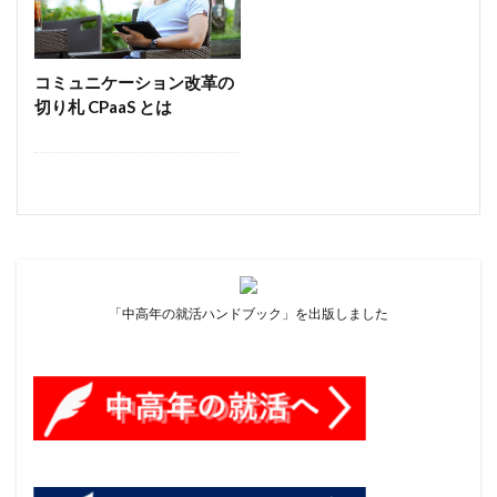
財務省と日銀の政策
自治会
花粉症
茶碗蒸し
菅内閣
菅総理
落語 うそつき弥次郎
転職
経済政策
道路がきれい
還暦 WordPress
コミュニケーション改革の
切り札 CPaaS とは
長征7号 H2 ロケット
非対面型営業支援ツール
麻生財務大臣 財務省
ＦＸ
ＧＰＩＦ
膝の痛み 治し方
経済対策 コロナウイルス
株価
温室ガスゼロ
株価暴落 コロナウイルス
業務用扇風機
武漢 コロナウイルス
水っぱな
沈まぬ太陽
河添恵子氏 アンソニー・トゥー
消費税減税 国民給付金
炭水化物 ダイエット
「中高年の就活ハンドブック」を出版しました
経団連 日立製作所
犬
現場医師 コロナウイルス
砂の器 差別
空飛ぶ広報室 名言
立花孝志
紺碧の艦隊
経団連 中西
ベルフェイス
ピケティ V字回復 V字経済 格差
2022年の日本経済予測
spacedesk サブディスプレイ
MacBook Air