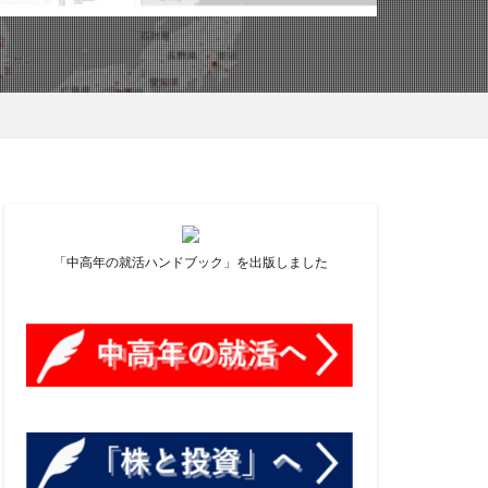
アフターコロナ
ーズ かかとの修理
ィスプレイ
ドラマ 重版出来
ー
ル
ミングパソコン
「中高年の就活ハンドブック」を出版しました