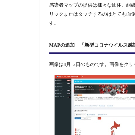
ウイ
感染者マップの提供は様々な団体、組
ルス
リックまたはタッチするのはとても面
感染
速
す。
報」
1.2
MAPの
追加
MAPの追加 「新型コロナウイルス感
Bing「COVID-
19トラッカ
ー」
画像は4月12日のものです。画像をク
2
新型
肺炎
コロ
ナウ
イル
ス
（Ｃ
ＯＶ
ＩＤ