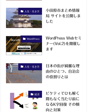
小田原市まとめ情報
人生・生き方
局 サイトを公開しま
した
WordPress Webセミ
WordPress
ナー(Vol.2)を開催し
ます
日本の街が綺麗な理
人生・生き方
由のひとつ、自治会
の役割りとは
ピケティでひも解く
経済
間もなく当たり前に
なるK字回復 その傾
向と対策