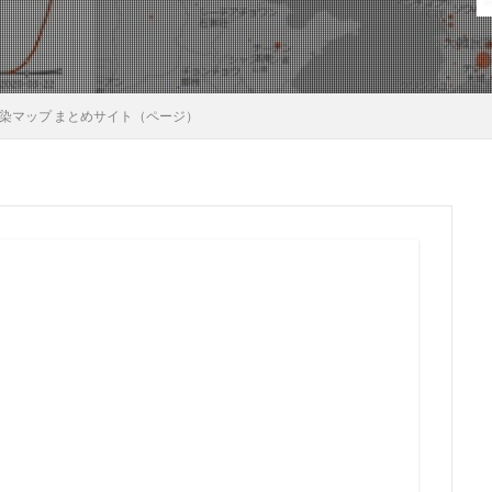
inance
G-TUNE
Gotoキャンペーン
GT-R インプレッション
パンデミック債
テレワーク
サンワダイレクト ネックスピーカ
シュ
ル
ゼロ・エミッション
タブレット iライターズ
タブレット サブデ
)感染マップ まとめサイト（ページ）
サンコー
ドラマ JIN-仁-
ドラマ しんがり
ドラマ 空飛ぶ広報室
ネックスピーカー レビュー
ハンディファン
サンコーネッククーラ
アプリ
ウォーキング
コミンテルン
エレコム
カップヌード
碗蒸し
ガシェット
ガーミン 健康
ゲーミングPCで仕事
ゲー
コンタック600
コロナウイルス
コロナウイルス BCG
まとめサイト
コロナウイルス 河添恵子
コロナウイルス インフルエンザ
対処
コロナウイルスマップ まとめ
ＮＨＫ
検索