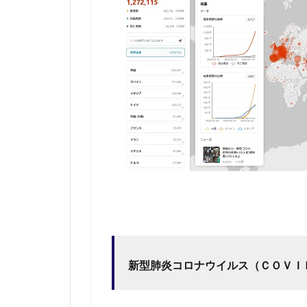
2.2
東洋
経済
オン
ライ
ン
「新
型コ
ロナ
ウイ
ルス
国内
感染
の状
況」
2.3
ｅｓ
新型肺炎コロナウイルス（ＣＯＶＩ
ｒｉ
ＣＯ
ＶＩ