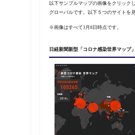
Ｄ－
以下サンプルマップの画像をクリック
１９
グローバルです。以下５つのサイトを
ＧＩ
Ｓ Ｈ
ｕｂ
※画像はすべて3月8日時点です。
2.4
米国
日経新聞新型「コロナ感染世界マップ
ジョ
ン
ズ・
ホプ
キン
ズ大
学の
シス
テム
科学
工学
セン
ター
（Ｃ