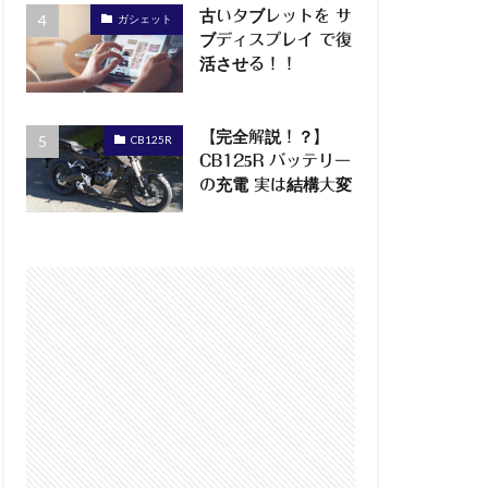
古いタブレットを サ
ガシェット
ブディスプレイ で復
活させる！！
【完全解説！？】
CB125R
CB125R バッテリー
の充電 実は結構大変