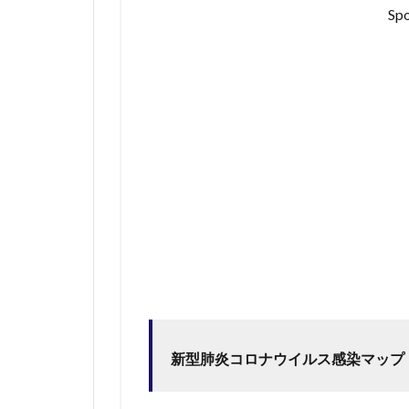
Spo
肺炎
コロ
ナウ
イル
ス感
染マ
ップ
まと
めサ
イト
（ペ
ー
ジ）
1.1
MAP
の追
加
「新
新型肺炎コロナウイルス感染マップ
型コ
ロナ