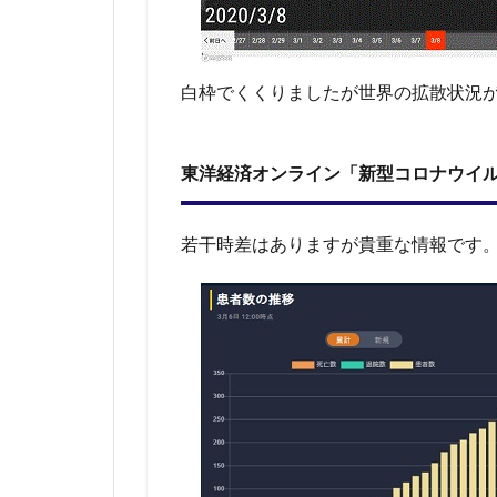
ＳＳ
Ｅ）
2.5
白枠でくくりましたが世界の拡散状況
ｗｏ
ｒｌ
ｄｍ
ｅｔ
東洋経済オンライン「新型コロナウイ
ｅ
ｒ
「Ｃ
若干時差はありますが貴重な情報です
ＯＶ
ＩＤ
－１
９ Ｃ
ＯＲ
ＯＮ
ＡＶ
ＩＲ
ＵＳ
ＯＵ
ＴＢ