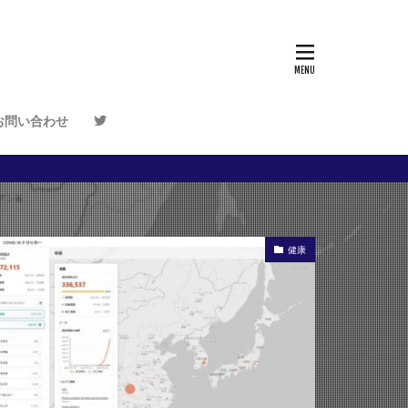
三橋貴明
中高年の就活
財務省と日銀の政策
経済政策
お問い合わせ
麻生財務大臣 財務省
ゼロ
太陽
 日立製作所
犬
艦隊
経団連 中西
健康
 サブディスプレイ
SHARP
ン
-仁- バチスタ
分でわかるMMT
mme@
CPaaS