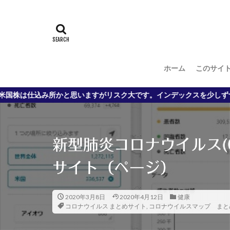
上念司
マウ
世界銀行
内
個人事業主
自治会
花粉
ホーム
このサイ
道路がきれい
ＦＸ
ＧＰＩ
思いますがリスク大です。インデックスを少しずつ、がお勧めです。
株価暴落 コロナウ
河添恵子氏 アン
現場医師 コロナ
新型肺炎コロナウイルス(C
ベルフェイス
MacBook Air
サイト（ページ）
Vivoactive
J
YPJ-R レビュー
2020年3月8日
2020年4月12日
健康
コロナウイルス まとめサイト
,
コロナウイルスマップ まと
インカムゲイン
5G 6G
5Gと