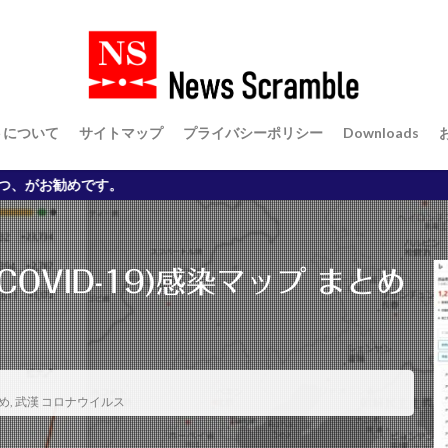
スコンピュータ
マスク
リズム時計
リン酸
ロイヤルカナン
反小趾 治し方
中島みゆき 夜会工場
中島みゆき 慕情
中島みゆき論
個人投資家
共産主義
時事落語
柴犬 癒し
プロパガンダ
症
茶碗蒸し
菅内閣
菅総理
落語 うそつき弥次郎
転職
トについて
サイトマップ
プライバシーポリシー
Downloads
還暦 WordPress
長征7号 H2 ロケット
非対面型営業支援ツール
Ｆ
膝の痛み 治し方
経済対策 コロナウイルス
株価
温室ガス
イルス
業務用扇風機
武漢 コロナウイルス
水っぱな
沈まぬ
ソニー・トゥー
消費税減税 国民給付金
炭水化物 ダイエット
経団連
ウイルス
砂の器 差別
空飛ぶ広報室 名言
立花孝志
紺碧の
OVID-19)感染マップ まとめ
ピケティ V字回復 V字経済 格差
2022年の日本経済予測
spacedesk
MMT コロナショック
MMT 正しい理解
RPA リスク
RPAとは
ob-change
WordPress
WordPressセミナー
YPJ-R インプレッショ
お米 ダイエット
お米の力
お米ダイエット
MacBook
JIN
め
,
武漢 コロナウイルス
CB125R インプレッション
21世紀の資本
3.11 東日本大震災
3
は
ABCD包囲網
CB125R バッテリー充電
GT-R レビュー
Co