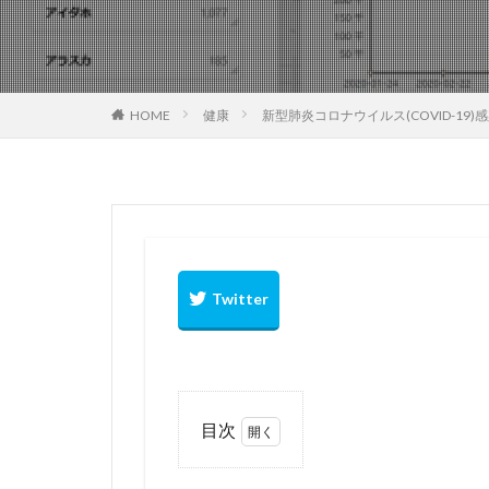
CPaaSとは
f
インボイス
シーフードヌード
HOME
健康
新型肺炎コロナウイルス(COVID-19
トランプ大統領
ネッククーラー
サブディスプレイ 
カップヌードル茶
コロナウイル 疑問
コロナウイルス 
コロナウイルスの
目次
1
新型