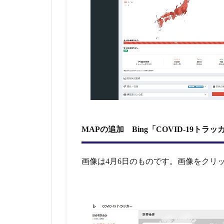
－１
９）
リア
ルタ
イム
（グ
ロー
バ
ル）
版
2.1
日経
MAPの追加 Bing「COVID-19トラッ
新聞
新型
「コ
画像は4月6日のものです。画像をクリ
ロナ
感染
世界
マッ
プ」